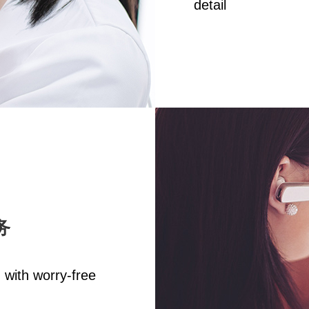
detail
务
 with worry-free