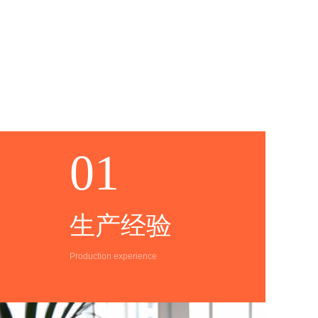
01
生产经验
Production experience