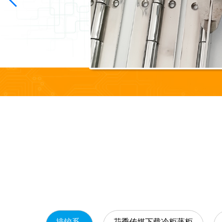
排铰系
花季传媒下载冷柜蒸柜