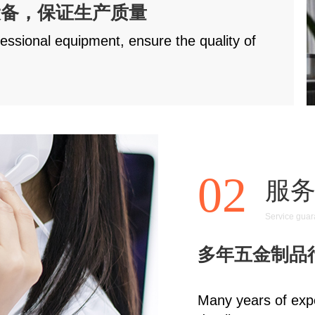
，保证生产质量
ssional equipment, ensure the quality of
02
服
Service guar
多年五金制品行
Many years of expe