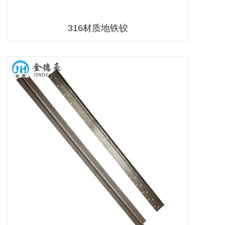
316材质地铁铰