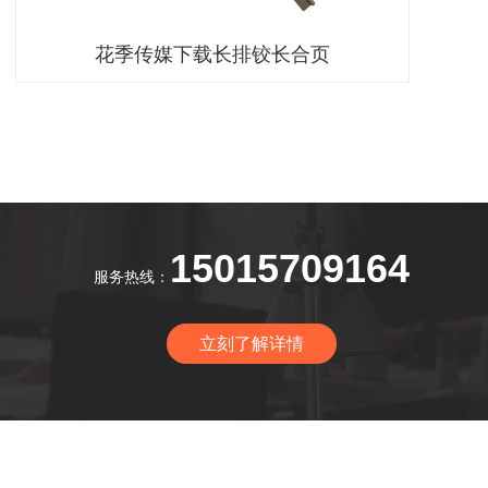
花季传媒下载长排铰长合页
15015709164
服务热线：
立刻了解详情