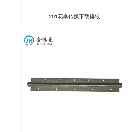
201花季传媒下载排铰