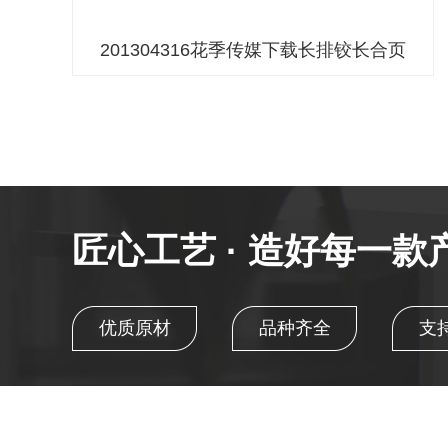
201304316花季传媒下载长排铰长合页
匠心工艺 · 造好每一款
优质原材
品种齐全
支