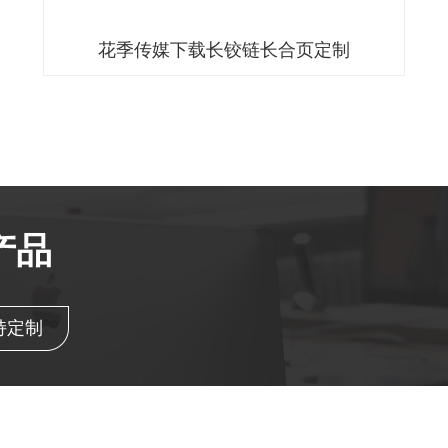
花季传媒下载长铰链长合页定制
产品
持定制